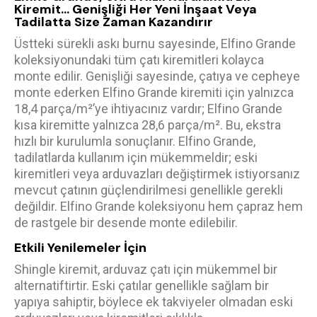
Kiremit... Genişliği Her Yeni İnşaat Veya
Tadilatta Size Zaman Kazandırır
Üstteki sürekli askı burnu sayesinde, Elfino Grande
koleksiyonundaki tüm çatı kiremitleri kolayca
monte edilir. Genişliği sayesinde, çatıya ve cepheye
monte ederken Elfino Grande kiremiti için yalnızca
18,4 parça/m²’ye ihtiyacınız vardır; Elfino Grande
kısa kiremitte yalnızca 28,6 parça/m². Bu, ekstra
hızlı bir kurulumla sonuçlanır. Elfino Grande,
tadilatlarda kullanım için mükemmeldir; eski
kiremitleri veya arduvazları değiştirmek istiyorsanız
mevcut çatının güçlendirilmesi genellikle gerekli
değildir. Elfino Grande koleksiyonu hem çapraz hem
de rastgele bir desende monte edilebilir.
Etkili Yenilemeler İçin
Shingle kiremit, arduvaz çatı için mükemmel bir
alternatiftirtir. Eski çatılar genellikle sağlam bir
yapıya sahiptir, böylece ek takviyeler olmadan eski