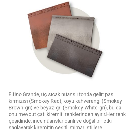
Elfino Grande, üç sıcak nüanslı tonda gelir: pas
kırmızısı (Smokey Red), koyu kahverengi (Smokey
Brown-gri) ve beyaz-gri (Smokey White-gri), bu da
onu mevcut çatı kiremiti renklerinden ayırır.Her renk
çeşidinde, ince nüanslar canlı ve doğal bir etki
sağlayarak kiremitin çeşitli mimari stillere