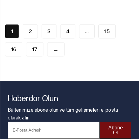
1
2
3
4
…
15
16
17
→
Haberdar Olun
Bültenimize abone olun ve tüm gelişmeleri e-posta
olarak alın.
Abone
Ol