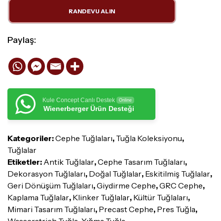
RANDEVU ALIN
Paylaş:
Kule Concept Canlı Destek
Online
Wienerberger Ürün Desteği
Kategoriler:
Cephe Tuğlaları
,
Tuğla Koleksiyonu
,
Tuğlalar
Etiketler:
Antik Tuğlalar
,
Cephe Tasarım Tuğlaları
,
Dekorasyon Tuğlaları
,
Doğal Tuğlalar
,
Eskitilmiş Tuğlalar
,
Geri Dönüşüm Tuğlaları
,
Giydirme Cephe
,
GRC Cephe
,
Kaplama Tuğlalar
,
Klinker Tuğlalar
,
Kültür Tuğlaları
,
Mimari Tasarım Tuğlaları
,
Precast Cephe
,
Pres Tuğla
,