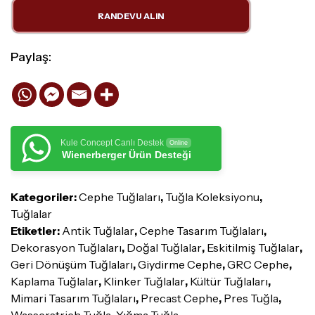
RANDEVU ALIN
Paylaş:
Kule Concept Canlı Destek
Online
Wienerberger Ürün Desteği
Kategoriler:
Cephe Tuğlaları
,
Tuğla Koleksiyonu
,
Tuğlalar
Etiketler:
Antik Tuğlalar
,
Cephe Tasarım Tuğlaları
,
Dekorasyon Tuğlaları
,
Doğal Tuğlalar
,
Eskitilmiş Tuğlalar
,
Geri Dönüşüm Tuğlaları
,
Giydirme Cephe
,
GRC Cephe
,
Kaplama Tuğlalar
,
Klinker Tuğlalar
,
Kültür Tuğlaları
,
Mimari Tasarım Tuğlaları
,
Precast Cephe
,
Pres Tuğla
,